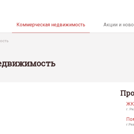
Коммерческая недвижимость
Акции и ново
ость
едвижимость
Пр
ЖК
г. Ря
По
г.Ря