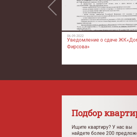
06.09.2022
льства. Дом на
Уведомление о сдаче ЖК«До
ябрь 2020.
Фирсова»
Подбор кварти
Ищите квартиру? У нас вы
найдете более 200 предлож