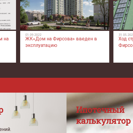
01.09.2022
31.05.202
м на
ЖК«Дом на Фирсова» введен в
Ход ст
эксплуатацию
Фирсо
р
Ипотечный
калькулятор
ений.