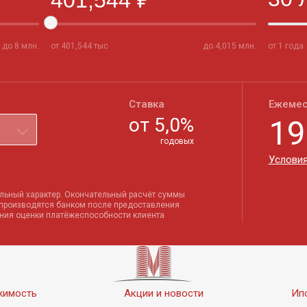
до
8
млн.
от
401,544
тыс
до
4,015
млн.
от 1 года
Ставка
Ежемес
от
5,0
%
19
годовых
Условия
льный характер. Окончательный расчёт суммы
 производятся банком после предоставления
ения оценки платёжеспособности клиента
жимость
Акции и новости
Ип