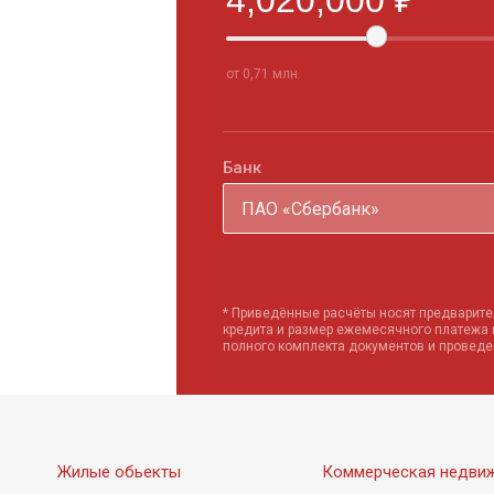
от 0,71 млн.
Банк
ПАО «Сбербанк»
* Приведённые расчёты носят предварите
кредита и размер ежемесячного платежа
полного комплекта документов и провед
Жилые обьекты
Коммерческая недви