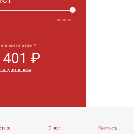
до
30
лет
ячный платёж *
 401
₽
 кредитования
отека
О нас
Контакты