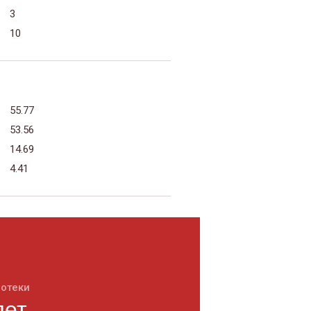
3
10
55.77
53.56
14.69
4.41
потеки