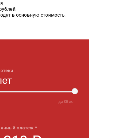
ия
рублей.
одят в основную стоимость.
потеки
до
30
лет
ячный платёж *