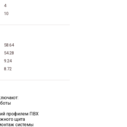
4
10
58.64
54.28
9.24
8.72
ключают:
аботы
жий профилем ПВХ
ажного щита
 монтаж системы