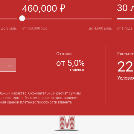
до
8
млн.
от
460,000
тыс
до
4,600
млн.
от 1 года
Ставка
Ежемес
от
5,0
%
22
годовых
Условия
льный характер. Окончательный расчёт суммы
 производятся банком после предоставления
ения оценки платёжеспособности клиента