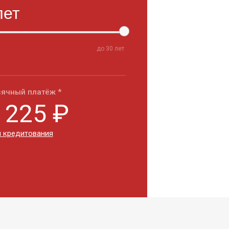
до
30
лет
ячный платёж *
 225
₽
 кредитования