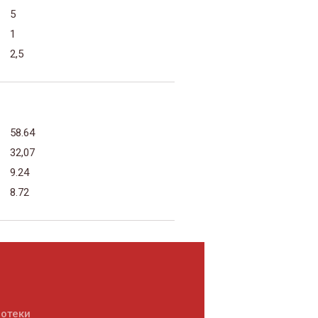
5
1
2,5
58.64
32,07
9.24
8.72
потеки