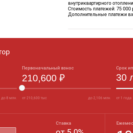
внутриквартирного отоплен
Стоимость платежей: 75 000 
Дополнительные платежи вх
тор
Первоначальный взнос
Срок и
до
8
млн.
от
210,600
тыс
до
2,106
млн.
от 1 года
Ставка
Ежемес
от
5,0
%