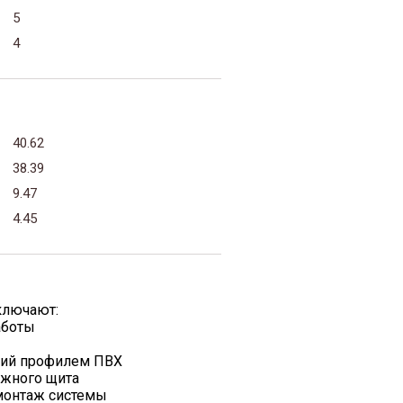
5
4
40.62
38.39
9.47
4.45
ключают:
аботы
жий профилем ПВХ
ажного щита
 монтаж системы