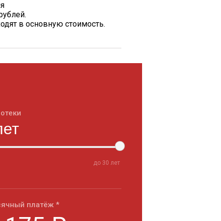
ия
рублей.
одят в основную стоимость.
потеки
до
30
лет
ячный платёж *