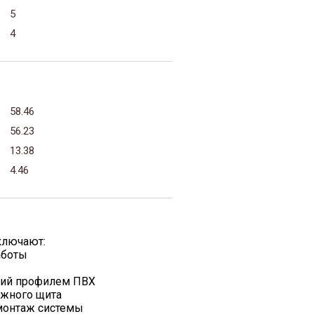
5
4
58.46
56.23
13.38
4.46
ключают:
аботы
жий профилем ПВХ
ажного щита
 монтаж системы