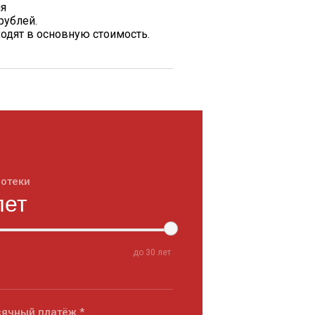
ия
рублей.
одят в основную стоимость.
потеки
до
30
лет
ячный платёж *