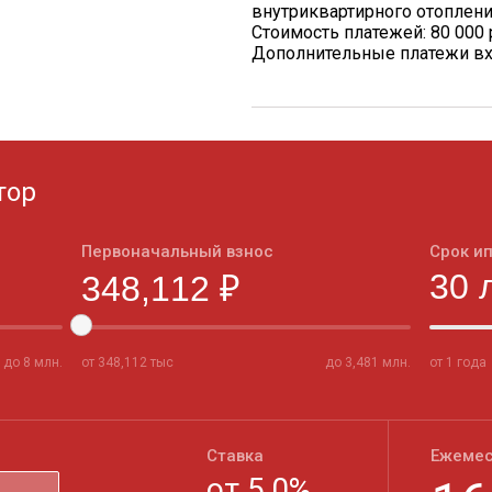
внутриквартирного отоплен
Стоимость платежей: 80 000 
Дополнительные платежи вх
тор
Первоначальный взнос
Срок и
до
8
млн.
от
348,112
тыс
до
3,481
млн.
от 1 года
Ставка
Ежемес
от
5,0
%