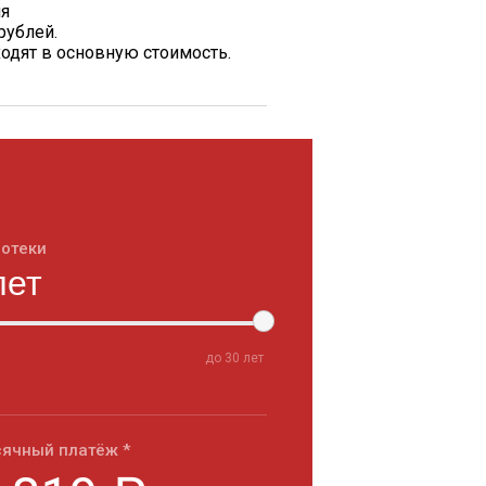
ия
рублей.
одят в основную стоимость.
потеки
до
30
лет
ячный платёж *