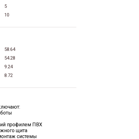
5
10
58.64
54.28
9.24
8.72
ключают:
аботы
жий профилем ПВХ
ажного щита
 монтаж системы