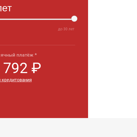
до
30
лет
ячный платёж *
 792
₽
 кредитования