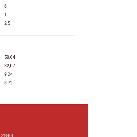
6
1
2,5
58.64
32,07
9.24
8.72
потеки