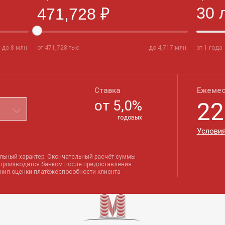
до
8
млн.
от
471,728
тыс
до
4,717
млн.
от 1 года
Ставка
Ежемес
от
5,0
%
22
годовых
Условия
льный характер. Окончательный расчёт суммы
 производятся банком после предоставления
ения оценки платёжеспособности клиента