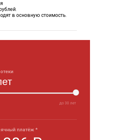
ия
рублей.
одят в основную стоимость.
потеки
до
30
лет
ячный платёж *