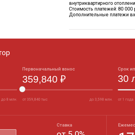
внутриквартирного отоплен
Стоимость платежей: 80 000 
Дополнительные платежи вх
тор
Первоначальный взнос
Срок и
до
8
млн.
от
359,840
тыс
до
3,598
млн.
от 1 года
Ставка
Ежемес
от
5,0
%