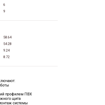
6
9
58.64
54.28
9.24
8.72
ключают:
аботы
жий профилем ПВХ
ажного щита
 монтаж системы