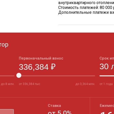
внутриквартирного отоплен
Стоимость платежей: 80 000 
Дополнительные платежи вх
тор
Первоначальный взнос
Срок и
до
8
млн.
от
336,384
тыс
до
3,364
млн.
от 1 года
Ставка
Ежемес
от
5,0
%