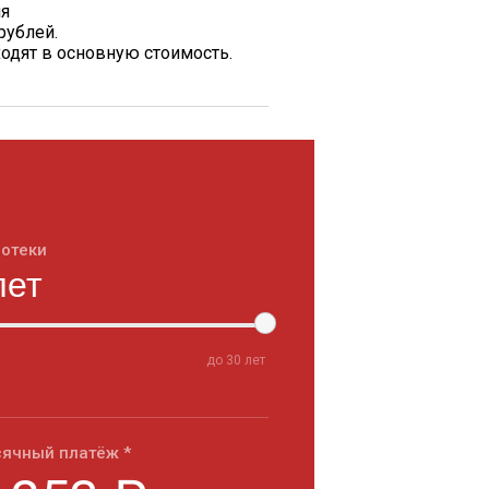
ия
рублей.
одят в основную стоимость.
потеки
до
30
лет
ячный платёж *