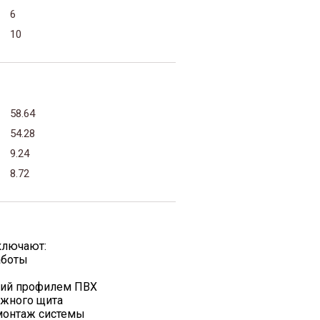
6
10
58.64
54.28
9.24
8.72
ключают:
аботы
жий профилем ПВХ
ажного щита
 монтаж системы