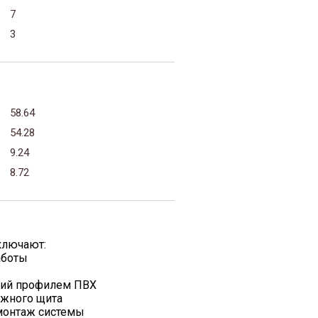
7
3
58.64
54.28
9.24
8.72
ключают:
аботы
жий профилем ПВХ
ажного щита
 монтаж системы