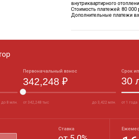
внутриквартирного отоплен
Стоимость платежей: 80 000 
Дополнительные платежи вх
тор
Первоначальный взнос
Срок и
до
8
млн.
от
342,248
тыс
до
3,422
млн.
от 1 года
Ставка
Ежемес
от
5,0
%