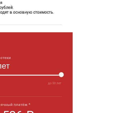
ия
рублей.
одят в основную стоимость.
потеки
до
30
лет
ячный платёж *