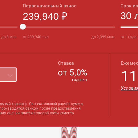
Первоначальный взнос
Срок и
до
8
млн.
от
239,940
тыс
до
2,399
млн.
от 1 года
Ставка
Ежемес
от
5,0
%
11
годовых
Условия
льный характер. Окончательный расчёт суммы
 производятся банком после предоставления
ения оценки платёжеспособности клиента