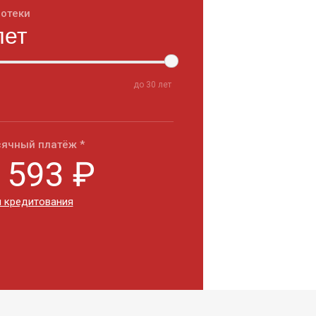
потеки
до
30
лет
ячный платёж *
 593
₽
 кредитования