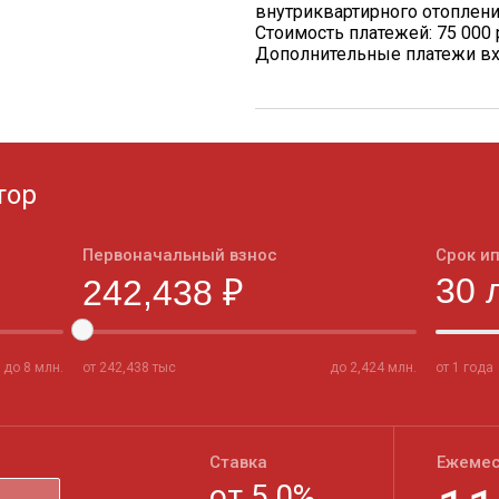
внутриквартирного отоплен
Стоимость платежей: 75 000 
Дополнительные платежи вх
тор
Первоначальный взнос
Срок и
до
8
млн.
от
242,438
тыс
до
2,424
млн.
от 1 года
Ставка
Ежемес
от
5,0
%