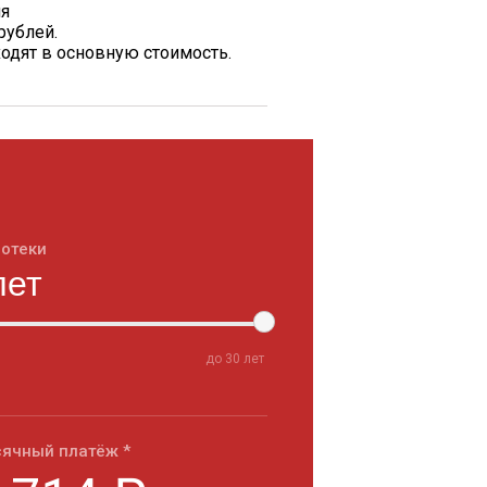
ия
рублей.
одят в основную стоимость.
потеки
до
30
лет
ячный платёж *