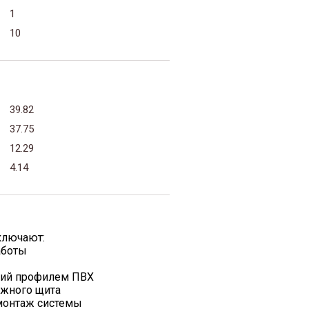
1
10
39.82
37.75
12.29
4.14
ключают:
аботы
жий профилем ПВХ
ажного щита
 монтаж системы