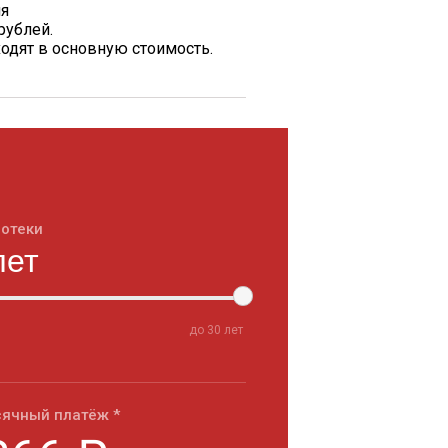
ия
рублей.
одят в основную стоимость.
потеки
до
30
лет
ячный платёж *