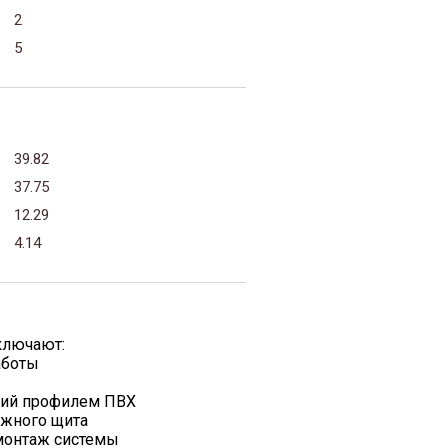
2
5
39.82
37.75
12.29
4.14
ключают:
аботы
жий профилем ПВХ
ажного щита
 монтаж системы