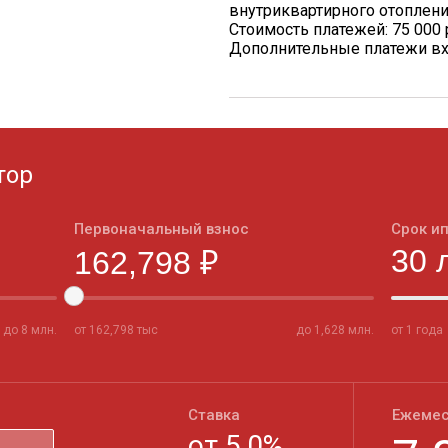
внутриквартирного отоплен
Стоимость платежей: 75 000 
Дополнительные платежи вх
тор
Первоначальный взнос
Срок и
до
8
млн.
от
162,798
тыс
до
1,628
млн.
от 1 года
Ставка
Ежемес
от
5,0
%