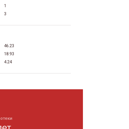
1
3
46.23
18.93
4.24
потеки