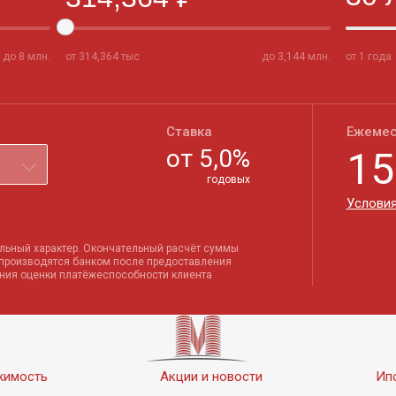
до
8
млн.
от
314,364
тыс
до
3,144
млн.
от 1 года
Ставка
Ежемес
от
5,0
%
15
годовых
Условия
льный характер. Окончательный расчёт суммы
 производятся банком после предоставления
ения оценки платёжеспособности клиента
жимость
Акции и новости
Ип