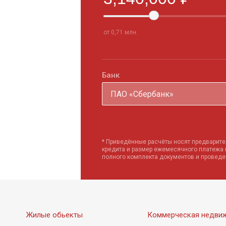
от 0,71 млн.
Банк
ПАО «Сбербанк»
* Приведённые расчёты носят предварите
кредита и размер ежемесячного платежа
полного комплекта документов и провед
Жилые обьекты
Коммерческая недви