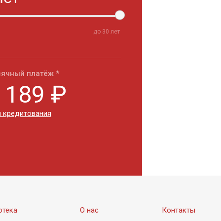
до
30
лет
ячный платёж *
 189
₽
 кредитования
отека
О нас
Контакты