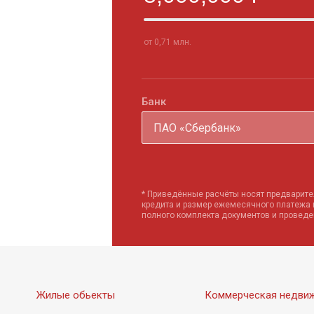
от 0,71 млн.
Банк
ПАО «Сбербанк»
* Приведённые расчёты носят предварите
кредита и размер ежемесячного платежа
полного комплекта документов и провед
Жилые обьекты
Коммерческая недви