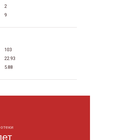
2
9
103
22.93
5.88
потеки