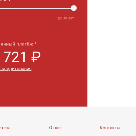
до
30
лет
ячный платёж *
 721
₽
 кредитования
отека
О нас
Контакты