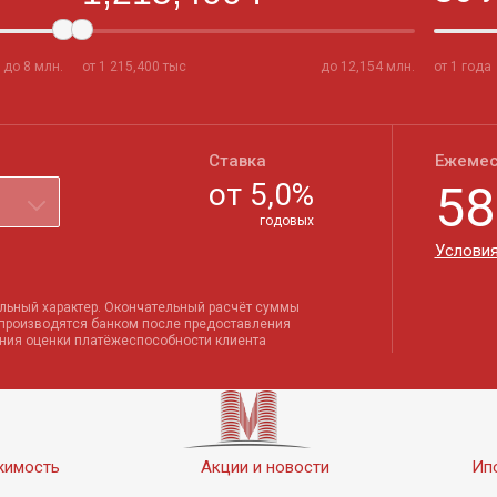
до
8
млн.
от
1 215,400
тыс
до
12,154
млн.
от 1 года
Ставка
Ежемес
от
5,0
%
58
годовых
Условия
льный характер. Окончательный расчёт суммы
 производятся банком после предоставления
ения оценки платёжеспособности клиента
жимость
Акции и новости
Ип