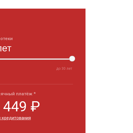
потеки
до
30
лет
ячный платёж *
 449
₽
 кредитования