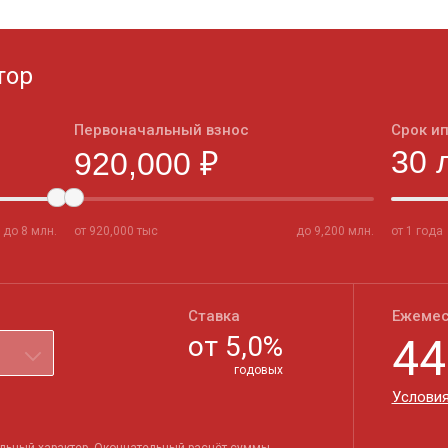
тор
Первоначальный взнос
Срок и
до
8
млн.
от
920,000
тыс
до
9,200
млн.
от 1 года
Ставка
Ежемес
от
5,0
%
44
годовых
Условия