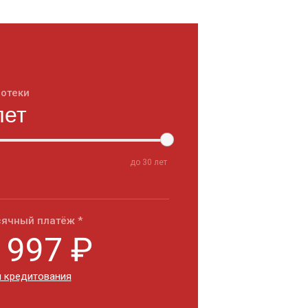
потеки
до
30
лет
ячный платёж *
 997
₽
 кредитования