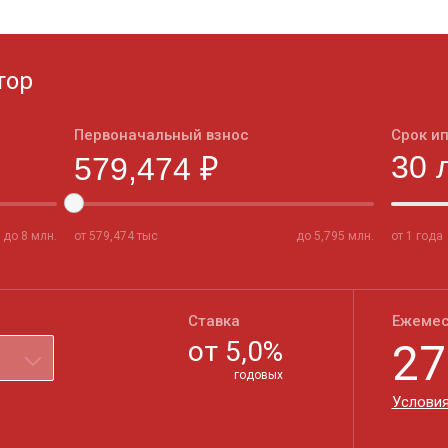
тор
Первоначальный взнос
Срок и
до
8
млн.
от
579,474
тыс
до
5,795
млн.
от 1 года
Ставка
Ежемес
от
5,0
%
27
годовых
Условия