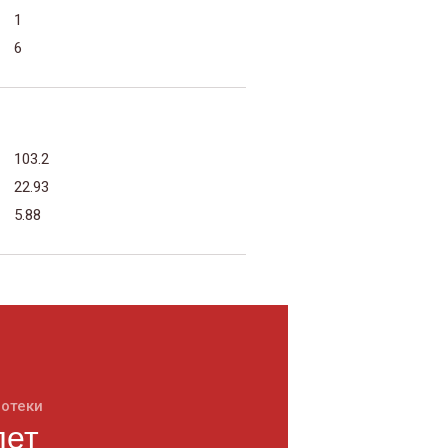
1
6
103.2
22.93
5.88
потеки