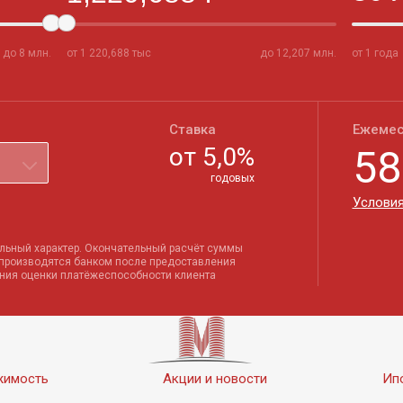
до
8
млн.
от
1 220,688
тыс
до
12,207
млн.
от 1 года
Ставка
Ежемес
от
5,0
%
58
годовых
Условия
льный характер. Окончательный расчёт суммы
 производятся банком после предоставления
ения оценки платёжеспособности клиента
жимость
Акции и новости
Ип