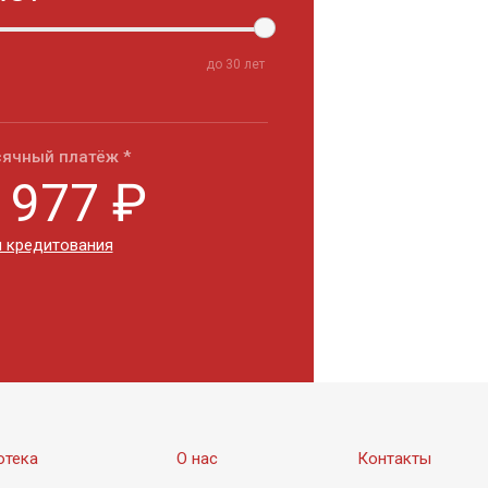
до
30
лет
ячный платёж *
 977
₽
 кредитования
отека
О нас
Контакты