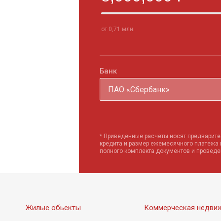
от 0,71 млн.
Банк
ПАО «Сбербанк»
* Приведённые расчёты носят предварите
кредита и размер ежемесячного платежа
полного комплекта документов и провед
Жилые обьекты
Коммерческая недви