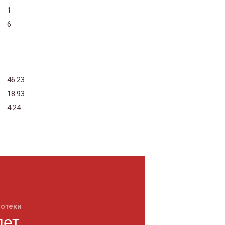
1
6
46.23
18.93
4.24
потеки