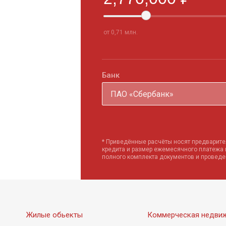
от 0,71 млн.
Банк
ПАО «Сбербанк»
* Приведённые расчёты носят предварите
кредита и размер ежемесячного платежа
полного комплекта документов и провед
Жилые обьекты
Коммерческая недви