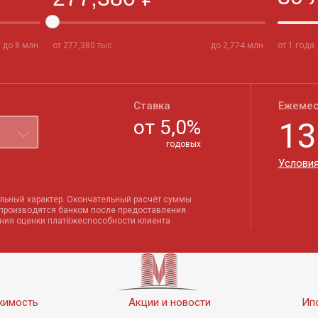
до
8
млн.
от
277,380
тыс
до
2,774
млн.
от 1 года
Ставка
Ежемес
от
5,0
%
13
годовых
Условия
льный характер. Окончательный расчёт суммы
 производятся банком после предоставления
ения оценки платёжеспособности клиента
жимость
Акции и новости
Ип