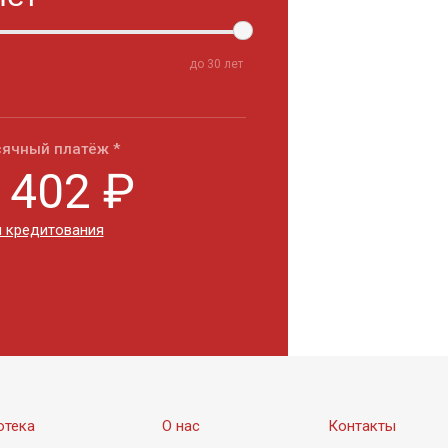
до
30
лет
ячный платёж *
 402
₽
 кредитования
отека
О нас
Контакты