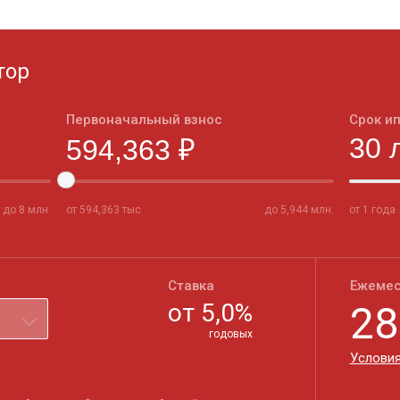
тор
Первоначальный взнос
Срок и
до
8
млн.
от
594,363
тыс
до
5,944
млн.
от 1 года
Ставка
Ежемес
от
5,0
%
28
годовых
Условия