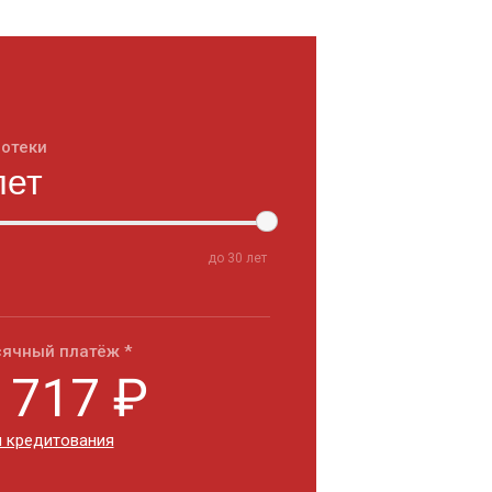
потеки
до
30
лет
ячный платёж *
 717
₽
 кредитования