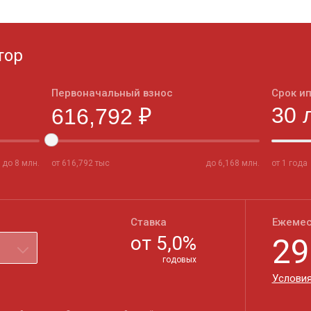
тор
Первоначальный взнос
Срок и
до
8
млн.
от
616,792
тыс
до
6,168
млн.
от 1 года
Ставка
Ежемес
от
5,0
%
29
годовых
Условия