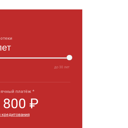
потеки
до
30
лет
ячный платёж *
 800
₽
 кредитования