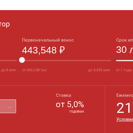
тор
Первоначальный взнос
Срок и
до
8
млн.
от
443,548
тыс
до
4,435
млн.
от 1 года
Ставка
Ежемес
от
5,0
%
21
годовых
Условия