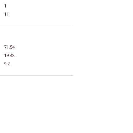
1
11
71.54
19.42
9.2