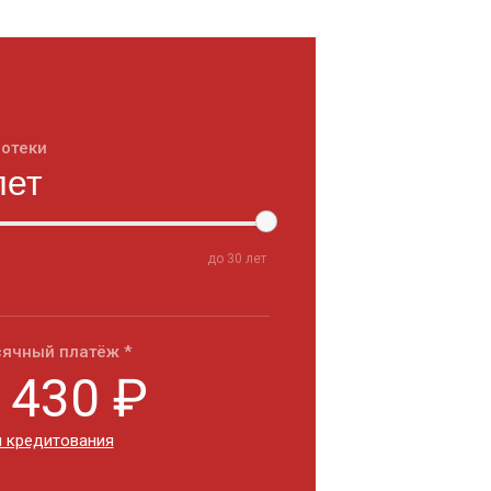
потеки
до
30
лет
ячный платёж *
 430
₽
 кредитования