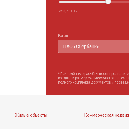
от 0,71 млн.
Банк
ПАО «Сбербанк»
* Приведённые расчёты носят предварите
кредита и размер ежемесячного платежа
полного комплекта документов и провед
Жилые обьекты
Коммерческая недви