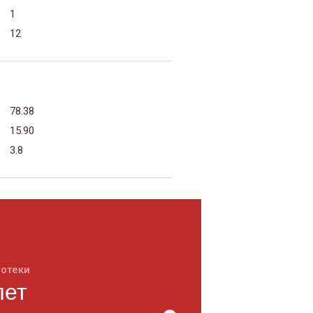
1
12
78.38
15.90
3.8
потеки