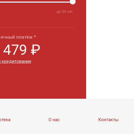
до
30
лет
ячный платёж *
 479
₽
 кредитования
отека
О нас
Контакты