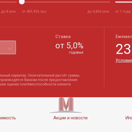
до
8
млн.
от
485,956
тыс
до
4,860
млн.
от 1 года
Ставка
Ежемес
от
5,0
%
23
годовых
Условия
льный характер. Окончательный расчёт суммы
 производятся банком после предоставления
ения оценки платёжеспособности клиента
жимость
Акции и новости
Ип