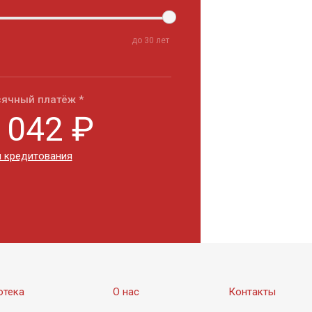
до
30
лет
ячный платёж *
 042
₽
 кредитования
отека
О нас
Контакты