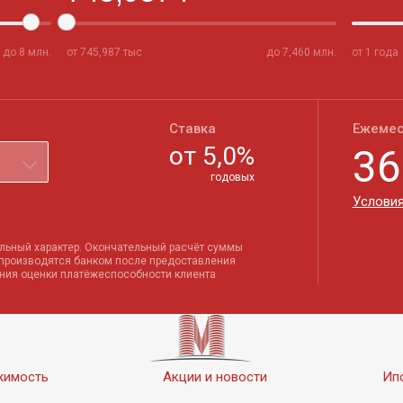
до
8
млн.
от
745,987
тыс
до
7,460
млн.
от 1 года
Ставка
Ежемес
от
5,0
%
36
годовых
Условия
льный характер. Окончательный расчёт суммы
 производятся банком после предоставления
ения оценки платёжеспособности клиента
жимость
Акции и новости
Ип