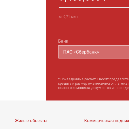
от 0,71 млн.
Банк
ПАО «Сбербанк»
* Приведённые расчёты носят предварите
кредита и размер ежемесячного платежа
полного комплекта документов и провед
Жилые обьекты
Коммерческая недви