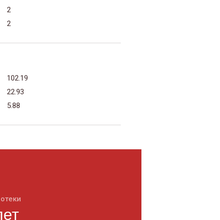
2
2
102.19
22.93
5.88
потеки