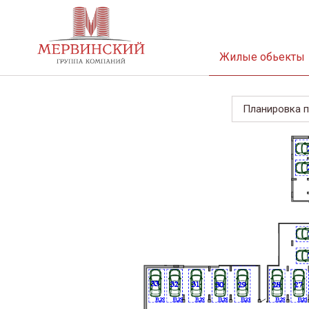
Жилые обьекты
Планировка п