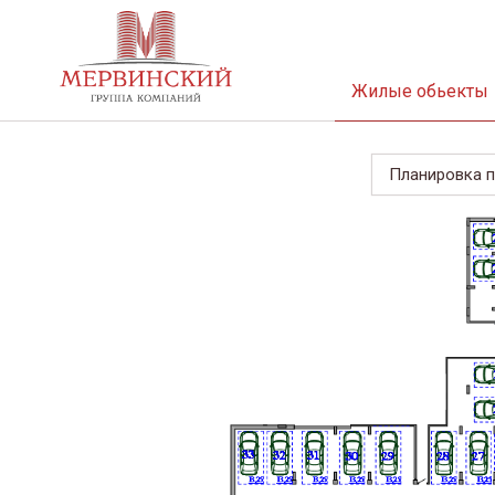
Жилые обьекты
Планировка п